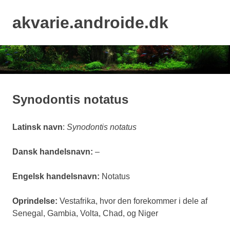
Skip
to
akvarie.androide.dk
MENU
content
Synodontis notatus
Latinsk navn
:
Synodontis notatus
Dansk handelsnavn:
–
Engelsk handelsnavn:
Notatus
Oprindelse:
Vestafrika, hvor den forekommer i dele af
Senegal, Gambia, Volta, Chad, og Niger