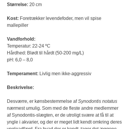
Størrelse:
20 cm
Kost:
Foretrækker levendefoder, men vil spise
mallepiller
Vandforhold:
Temperatur: 22-24 ºC
Hårdhed: Blødt til hårdt (50-200 mg/L)
pH: 6,0 – 8,0
Temperament:
Livlig men ikke-aggressiv
Beskrivelse:
Desværre, er kønsbestemmelse af
Synodontis notatus
nærmest umulig. Som med de fleste andre medlemmer
af Synodontis-slægten, er de utroligt svære at få til at
yngle i akvarier, og der er meget lidt kendt omkring deres
yngleadfærd. Fra hvad der er kendt, tager det æggene