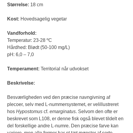
Størrelse:
18 cm
Kost:
Hovedsagelig vegetar
Vandforhold:
Temperatur: 23-28 ºC
Hårdhed: Blødt (50-100 mg/L)
pH: 6,0 – 7,0
Temperament:
Territorial når udvokset
Beskrivelse:
Besværligheden ved den præcise navngivning af
plecoer, selv med L-nummersystemet, er velillustreret
hos
Hypostomus
cf.
emarginatus
. Selvom den ofte er
beskrevet som L108, er denne fisk også blevet tildelt en
del forskellige andre L-numre. Den præcise farve kan
variere, men alle former har et tæt mønster af sorte