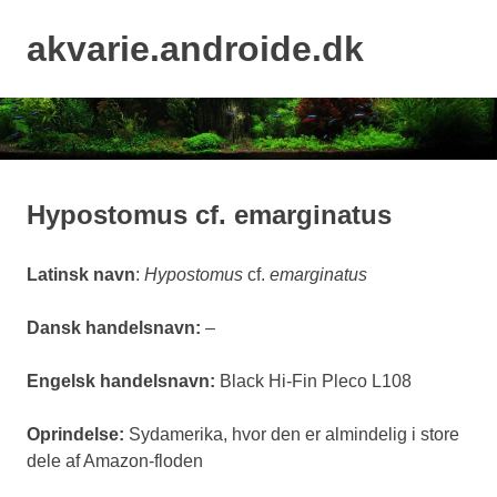
Skip
to
akvarie.androide.dk
MENU
content
Hypostomus cf. emarginatus
Latinsk navn
:
Hypostomus
cf.
emarginatus
Dansk handelsnavn:
–
Engelsk handelsnavn:
Black Hi-Fin Pleco L108
Oprindelse:
Sydamerika, hvor den er almindelig i store
dele af Amazon-floden