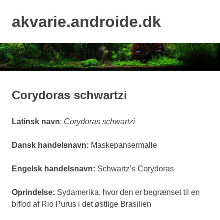
Skip
to
akvarie.androide.dk
MENU
content
Corydoras schwartzi
Latinsk navn
:
Corydoras schwartzi
Dansk handelsnavn:
Maskepansermalle
Engelsk handelsnavn:
Schwartz’s Corydoras
Oprindelse:
Sydamerika, hvor den er begrænset til en
biflod af Rio Purus i det østlige Brasilien