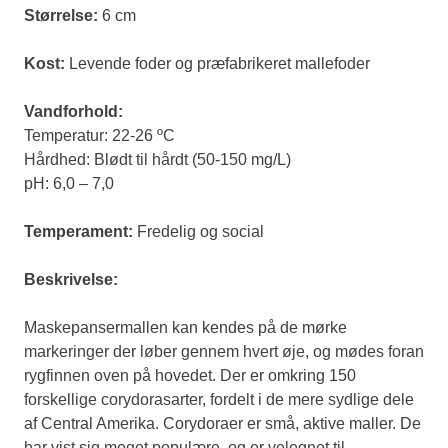
Størrelse:
6 cm
Kost:
Levende foder og præfabrikeret mallefoder
Vandforhold:
Temperatur: 22-26 ºC
Hårdhed: Blødt til hårdt (50-150 mg/L)
pH: 6,0 – 7,0
Temperament:
Fredelig og social
Beskrivelse:
Maskepansermallen kan kendes på de mørke
markeringer der løber gennem hvert øje, og mødes foran
rygfinnen oven på hovedet. Der er omkring 150
forskellige corydorasarter, fordelt i de mere sydlige dele
af Central Amerika. Corydoraer er små, aktive maller. De
har vist sig meget populære, og er velegnet til