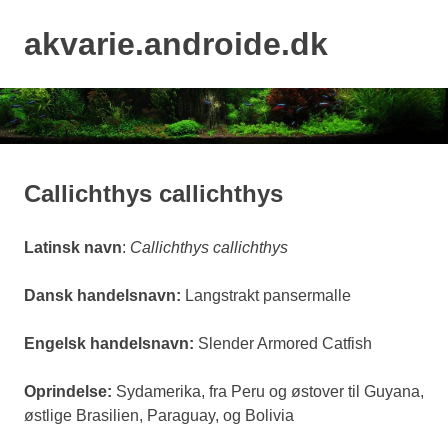
Skip
to
akvarie.androide.dk
MENU
content
Callichthys callichthys
Latinsk navn
:
Callichthys callichthys
Dansk handelsnavn:
Langstrakt pansermalle
Engelsk handelsnavn:
Slender Armored Catfish
Oprindelse:
Sydamerika, fra Peru og østover til Guyana,
østlige Brasilien, Paraguay, og Bolivia