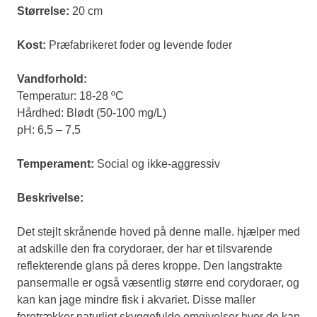
Størrelse:
20 cm
Kost:
Præfabrikeret foder og levende foder
Vandforhold:
Temperatur: 18-28 ºC
Hårdhed: Blødt (50-100 mg/L)
pH: 6,5 – 7,5
Temperament:
Social og ikke-aggressiv
Beskrivelse:
Det stejlt skrånende hoved på denne malle. hjælper med
at adskille den fra corydoraer, der har et tilsvarende
reflekterende glans på deres kroppe. Den langstrakte
pansermalle er også væsentlig større end corydoraer, og
kan kan jage mindre fisk i akvariet. Disse maller
foretrækker naturligt skyggefulde omgivelser hvor de kan