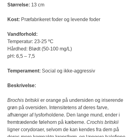
Størrelse:
13 cm
Kost:
Præfabrikeret foder og levende foder
Vandforhold:
Temperatur: 23-25 ºC
Hårdhed: Blødt (50-100 mg/L)
pH: 6,5 – 7,5
Temperament:
Social og ikke-aggressiv
Beskrivelse:
Brochis britskii
er orange på undersiden og iriserende
grøn på oversiden. Intensitetens af deres farve,
afhænger af lysforholdene. Den lange mund, ender i
fremtrædende følehorn på kæberne.
Crochis britskii
ligner corydoraer, selvom de kan kendes fra dem på
deres mere kompakte kropsform, og længere halefinne.