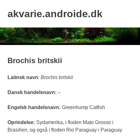
Skip
to
akvarie.androide.dk
MENU
content
Brochis britskii
Latinsk navn
:
Brochis britskii
Dansk handelsnavn:
–
Engelsk handelsnavn:
Greenhump Catfish
Oprindelse:
Sydamerika, i floden Mato Grosso i
Brasilien, og også i floden Rio Paraguay i Paraguay