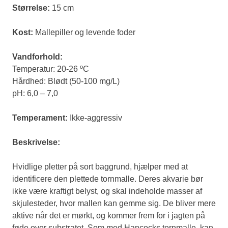
Størrelse:
15 cm
Kost:
Mallepiller og levende foder
Vandforhold:
Temperatur: 20-26 ºC
Hårdhed: Blødt (50-100 mg/L)
pH: 6,0 – 7,0
Temperament:
Ikke-aggressiv
Beskrivelse:
Hvidlige pletter på sort baggrund, hjælper med at
identificere den plettede tornmalle. Deres akvarie bør
ikke være kraftigt belyst, og skal indeholde masser af
skjulesteder, hvor mallen kan gemme sig. De bliver mere
aktive når det er mørkt, og kommer frem for i jagten på
føde over substratet. Som med Hancocks tornmalle, kan