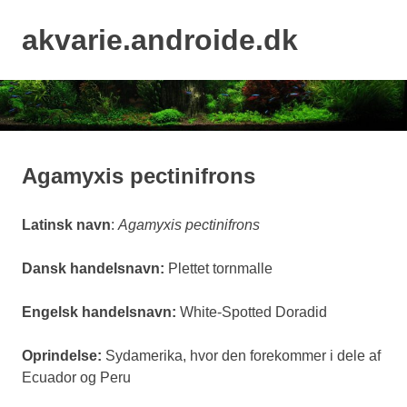
Skip
to
akvarie.androide.dk
MENU
content
Agamyxis pectinifrons
Latinsk navn
:
Agamyxis pectinifrons
Dansk handelsnavn:
Plettet tornmalle
Engelsk handelsnavn:
White-Spotted Doradid
Oprindelse:
Sydamerika, hvor den forekommer i dele af
Ecuador og Peru