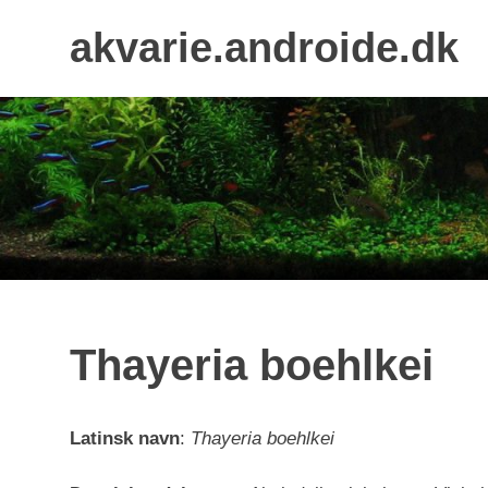
Skip
akvarie.androide.dk
to
content
Thayeria boehlkei
Latinsk navn
:
Thayeria boehlkei