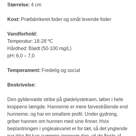
Størrelse:
4 cm
Kost:
Præfabrikeret foder og småt levende foder
Vandforhold:
Temperatur: 18-28 ºC
Hårdhed: Blødt (50-100 mg/L)
pH: 6,0 – 7,0
Temperament:
Fredelig og social
Beskrivelse:
Den gyldenrøde stribe på glødelystetraen, løber i hele
kroppens længde. Hannerne er mere farvestrålende end
hunnerne, og har en smallere profil. Under gydning,
griber hannen om hunnen med sine finner. Hvis
beplantningen i yngleakvariet er for tæt, så det ynglende
par ikke frit kan svømme igennem den, vil de fleste af