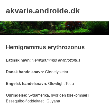
Skip
to
akvarie.androide.dk
MENU
content
Hemigrammus erythrozonus
Latinsk navn
:
Hemigrammus erythrozonus
Dansk handelsnavn:
Glødelystetra
Engelsk handelsnavn:
Glowlight Tetra
Oprindelse:
Sydamerika, hvor den forekommer i
Essequibo-floddeltaet i Guyana