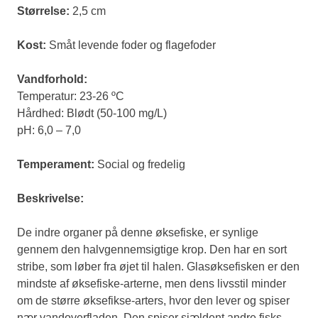
Størrelse:
2,5 cm
Kost:
Småt levende foder og flagefoder
Vandforhold:
Temperatur: 23-26 ºC
Hårdhed: Blødt (50-100 mg/L)
pH: 6,0 – 7,0
Temperament:
Social og fredelig
Beskrivelse:
De indre organer på denne øksefiske, er synlige
gennem den halvgennemsigtige krop. Den har en sort
stribe, som løber fra øjet til halen. Glasøksefisken er den
mindste af øksefiske-arterne, men dens livsstil minder
om de større øksefikse-arters, hvor den lever og spiser
nær vandoverfladen. Den spiser sjældent andre fisks