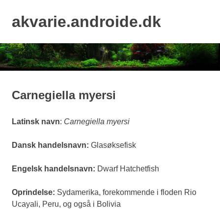
Skip
to
akvarie.androide.dk
MENU
content
Carnegiella myersi
Latinsk navn
:
Carnegiella myersi
Dansk handelsnavn:
Glasøksefisk
Engelsk handelsnavn:
Dwarf Hatchetfish
Oprindelse:
Sydamerika, forekommende i floden Rio
Ucayali, Peru, og også i Bolivia