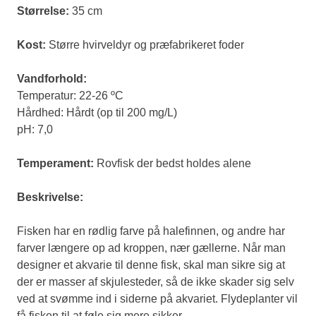
Størrelse:
35 cm
Kost:
Større hvirveldyr og præfabrikeret foder
Vandforhold:
Temperatur: 22-26 ºC
Hårdhed: Hårdt (op til 200 mg/L)
pH: 7,0
Temperament:
Rovfisk der bedst holdes alene
Beskrivelse:
Fisken har en rødlig farve på halefinnen, og andre har
farver længere op ad kroppen, nær gællerne. Når man
designer et akvarie til denne fisk, skal man sikre sig at
der er masser af skjulesteder, så de ikke skader sig selv
ved at svømme ind i siderne på akvariet. Flydeplanter vil
få fisken til at føle sig mere sikker.