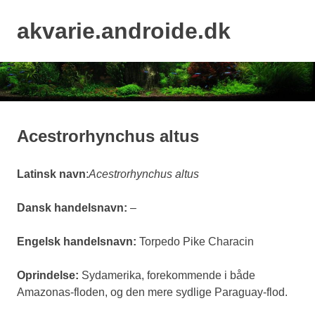
Skip
to
akvarie.androide.dk
MENU
content
Acestrorhynchus altus
Latinsk navn
:
Acestrorhynchus altus
Dansk handelsnavn:
–
Engelsk handelsnavn:
Torpedo Pike Characin
Oprindelse:
Sydamerika, forekommende i både
Amazonas-floden, og den mere sydlige Paraguay-flod.