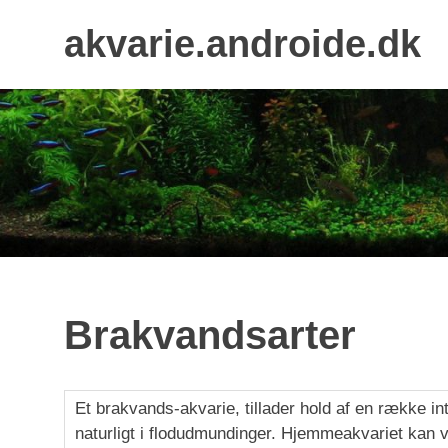
Skip
akvarie.androide.dk
to
content
Brakvandsarter
Et brakvands-akvarie, tillader hold af en række i
naturligt i flodudmundinger. Hjemmeakvariet kan v