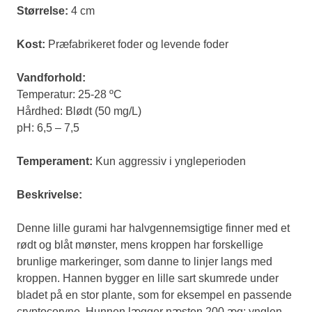
Størrelse:
4 cm
Kost:
Præfabrikeret foder og levende foder
Vandforhold:
Temperatur: 25-28 ºC
Hårdhed: Blødt (50 mg/L)
pH: 6,5 – 7,5
Temperament:
Kun aggressiv i yngleperioden
Beskrivelse:
Denne lille gurami har halvgennemsigtige finner med et
rødt og blåt mønster, mens kroppen har forskellige
brunlige markeringer, som danne to linjer langs med
kroppen. Hannen bygger en lille sart skumrede under
bladet på en stor plante, som for eksempel en passende
cryptocoryne. Hunnen lægger næsten 200 æg; ynglen