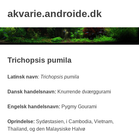
Skip
to
akvarie.androide.dk
MENU
content
Trichopsis pumila
Latinsk navn
:
Trichopsis pumila
Dansk handelsnavn:
Knurrende dværggurami
Engelsk handelsnavn:
Pygmy Gourami
Oprindelse:
Sydøstasien, i Cambodia, Vietnam,
Thailand, og den Malaysiske Halvø