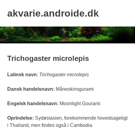
Skip
to
akvarie.androide.dk
MENU
content
Trichogaster microlepis
Latinsk navn
:
Trichogaster microlepis
Dansk handelsnavn:
Måneskinsgurami
Engelsk handelsnavn:
Moonlight Gourami
Oprindelse:
Sydøstasien, forekommende hovedsageligt
i Thailand, men findes også i Cambodia