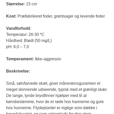
Størrelse:
15 cm
Kost:
Præfabrikeret foder, grøntsager og levende foder
Vandforhold:
Temperatur: 26-30 ºC
Hårdhed: Blødt (50 mg/L)
pH: 6,0 – 7,0
Temperament:
Ikke-aggressiv
Beskrivelse:
Små, sølvfarvede skæl, giver måneskinsguramien et
meget skinnende udseende, typisk med et grønligt skær.
De lange, tynde brystfinner hjælper med til at
kønsbestemme, hvor de er røde hos hannerne og gule
hos hunnerne. Flydeplanter er vigtige som dække i
hovedakvariet, og som ankerplads for den store