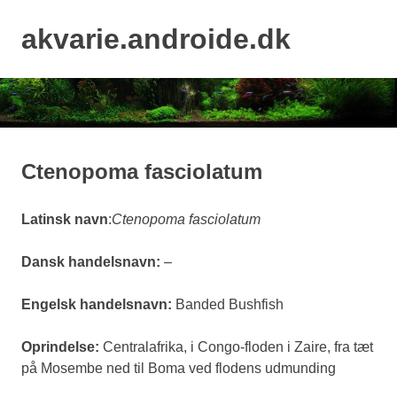
Skip
to
akvarie.androide.dk
MENU
content
Ctenopoma fasciolatum
Latinsk navn
:
Ctenopoma fasciolatum
Dansk handelsnavn:
–
Engelsk handelsnavn:
Banded Bushfish
Oprindelse:
Centralafrika, i Congo-floden i Zaire, fra tæt
på Mosembe ned til Boma ved flodens udmunding