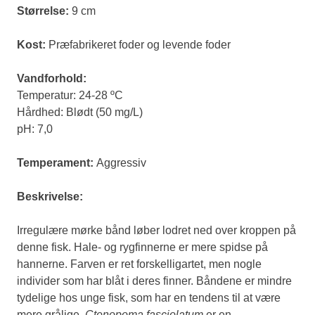
Størrelse:
9 cm
Kost:
Præfabrikeret foder og levende foder
Vandforhold:
Temperatur: 24-28 ºC
Hårdhed: Blødt (50 mg/L)
pH: 7,0
Temperament:
Aggressiv
Beskrivelse:
Irregulære mørke bånd løber lodret ned over kroppen på
denne fisk. Hale- og rygfinnerne er mere spidse på
hannerne. Farven er ret forskelligartet, men nogle
individer som har blåt i deres finner. Båndene er mindre
tydelige hos unge fisk, som har en tendens til at være
mere grålige.
Ctenopoma fasciolatum
er en