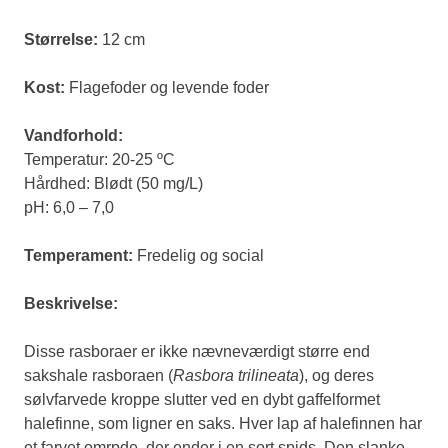
Størrelse:
12 cm
Kost:
Flagefoder og levende foder
Vandforhold:
Temperatur: 20-25 ºC
Hårdhed: Blødt (50 mg/L)
pH: 6,0 – 7,0
Temperament:
Fredelig og social
Beskrivelse:
Disse rasboraer er ikke nævneværdigt større end
sakshale rasboraen (
Rasbora trilineata
), og deres
sølvfarvede kroppe slutter ved en dybt gaffelformet
halefinne, som ligner en saks. Hver lap af halefinnen har
et farvet omrpde, der ender i en sort spids. Den slanke