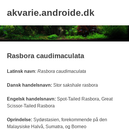
Skip
to
akvarie.androide.dk
MENU
content
Rasbora caudimaculata
Latinsk navn
:
Rasbora caudimaculata
Dansk handelsnavn:
Stor sakshale rasbora
Engelsk handelsnavn:
Spot-Tailed Rasbora, Great
Scissor-Tailed Rasbora
Oprindelse:
Sydøstasien, forekommende på den
Malaysiske Halvå, Sumatra, og Borneo