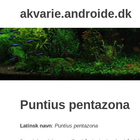
Skip
akvarie.androide.dk
to
content
Puntius pentazona
Latinsk navn
:
Puntius pentazona