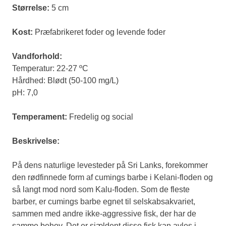
Størrelse:
5 cm
Kost:
Præfabrikeret foder og levende foder
Vandforhold:
Temperatur: 22-27 ºC
Hårdhed: Blødt (50-100 mg/L)
pH: 7,0
Temperament:
Fredelig og social
Beskrivelse:
På dens naturlige levesteder på Sri Lanks, forekommer
den rødfinnede form af cumings barbe i Kelani-floden og
så langt mod nord som Kalu-floden. Som de fleste
barber, er cumings barbe egnet til selskabsakvariet,
sammen med andre ikke-aggressive fisk, der har de
samme behov. Det er sjældent disse fisk kan avles i