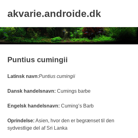
Skip
to
akvarie.androide.dk
MENU
content
Puntius cumingii
Latinsk navn
:
Puntius cumingii
Dansk handelsnavn:
Cumings barbe
Engelsk handelsnavn:
Cuming’s Barb
Oprindelse:
Asien, hvor den er begrænset til den
sydvestlige del af Sri Lanka