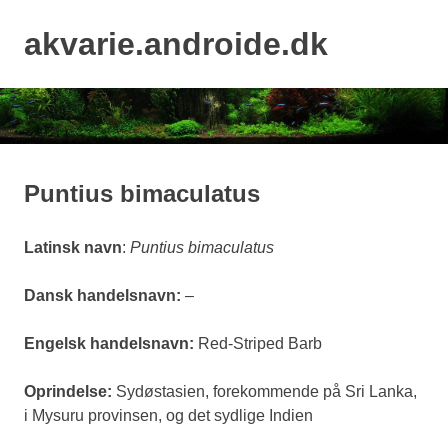
Skip
to
akvarie.androide.dk
MENU
content
Puntius bimaculatus
Latinsk navn
:
Puntius bimaculatus
Dansk handelsnavn:
–
Engelsk handelsnavn:
Red-Striped Barb
Oprindelse:
Sydøstasien, forekommende på Sri Lanka,
i Mysuru provinsen, og det sydlige Indien