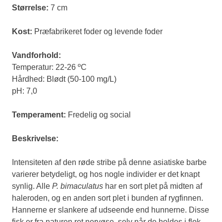
Størrelse:
7 cm
Kost:
Præfabrikeret foder og levende foder
Vandforhold:
Temperatur: 22-26 ºC
Hårdhed: Blødt (50-100 mg/L)
pH: 7,0
Temperament:
Fredelig og social
Beskrivelse:
Intensiteten af den røde stribe på denne asiatiske barbe
varierer betydeligt, og hos nogle individer er det knapt
synlig. Alle
P. bimaculatus
har en sort plet på midten af
haleroden, og en anden sort plet i bunden af rygfinnen.
Hannerne er slankere af udseende end hunnerne. Disse
fisk er fra naturen ret nervøse, selv når de holdes i flok,