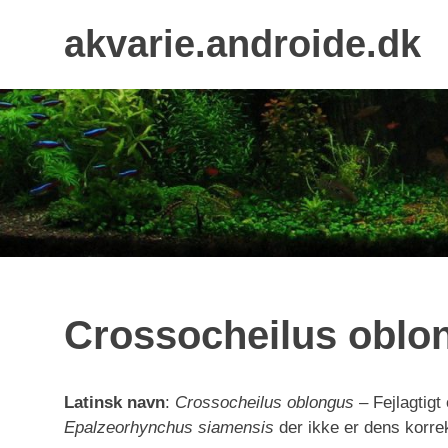
Skip
akvarie.androide.dk
to
content
Crossocheilus oblo
Latinsk navn
:
Crossocheilus oblongus
– Fejlagtig
Epalzeorhynchus siamensis
der ikke er dens korrek