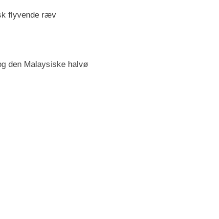
sk flyvende ræv
og den Malaysiske halvø