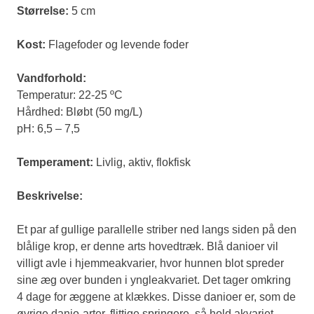
Størrelse:
5 cm
Kost:
Flagefoder og levende foder
Vandforhold:
Temperatur: 22-25 ºC
Hårdhed: Bløbt (50 mg/L)
pH: 6,5 – 7,5
Temperament:
Livlig, aktiv, flokfisk
Beskrivelse:
Et par af gullige parallelle striber ned langs siden på den
blålige krop, er denne arts hovedtræk. Blå danioer vil
villigt avle i hjemmeakvarier, hvor hunnen blot spreder
sine æg over bunden i yngleakvariet. Det tager omkring
4 dage for æggene at klækkes. Disse danioer er, som de
øvrige danio-arter, flittige springere, så hold akvariet