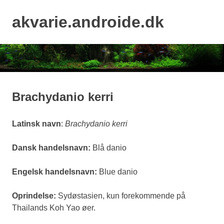
Skip
to
akvarie.androide.dk
MENU
content
Brachydanio kerri
Latinsk navn
:
Brachydanio kerri
Dansk handelsnavn:
Blå danio
Engelsk handelsnavn:
Blue danio
Oprindelse:
Sydøstasien, kun forekommende på
Thailands Koh Yao øer.