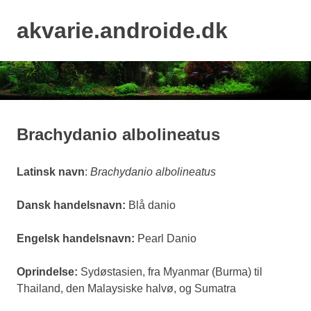
Skip
to
akvarie.androide.dk
MENU
content
Brachydanio albolineatus
Latinsk navn
:
Brachydanio albolineatus
Dansk handelsnavn:
Blå danio
Engelsk handelsnavn:
Pearl Danio
Oprindelse:
Sydøstasien, fra Myanmar (Burma) til
Thailand, den Malaysiske halvø, og Sumatra