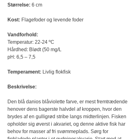
Størrelse:
6 cm
Kost:
Flagefoder og levende foder
Vandforhold:
Temperatur: 22-24 ºC
Hårdhed: Blødt (50 mg/L
pH: 6,5 – 7,5
Temperament:
Livlig flokfisk
Beskrivelse:
Den blå danios blåviolette farve, er mest fremtrædende
henover dens bagerste halvdel af kroppen, hvor den
brydes af en gulligrød stribe langs midterlinjen. Fisken
opholder sig øverst i akvariet, og denne aktive fisk har
behov for masser af fri svømmeplads. Sørg for
finbladede planter i et gydningsakvarie. Start med at