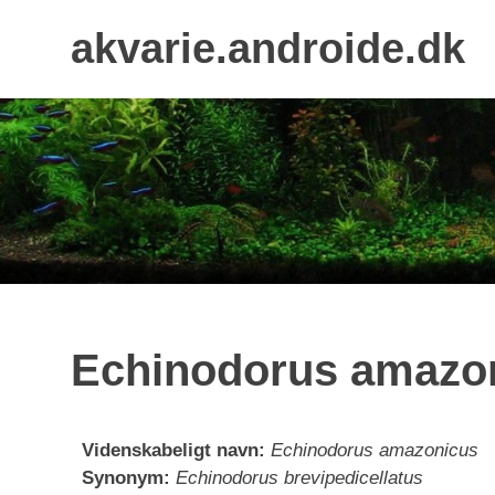
Skip
akvarie.androide.dk
to
content
Echinodorus amazo
Videnskabeligt navn:
Echinodorus amazonicus
Synonym:
Echinodorus brevipedicellatus