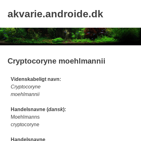
Skip
to
akvarie.androide.dk
MENU
content
Cryptocoryne moehlmannii
Videnskabeligt navn:
Cryptocoryne
moehlmannii
Handelsnavne (
dansk
):
Moehlmanns
cryptocoryne
Handelsnavne