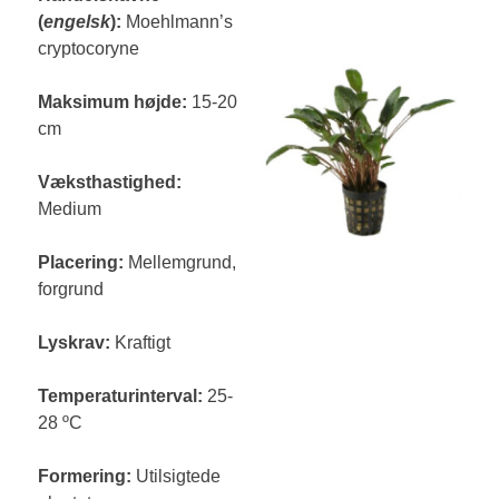
(
engelsk
):
Moehlmann’s
cryptocoryne
Maksimum højde:
15-20
cm
Væksthastighed:
Medium
Placering:
Mellemgrund,
forgrund
Lyskrav:
Kraftigt
Temperaturinterval:
25-
28 ºC
Formering:
Utilsigtede