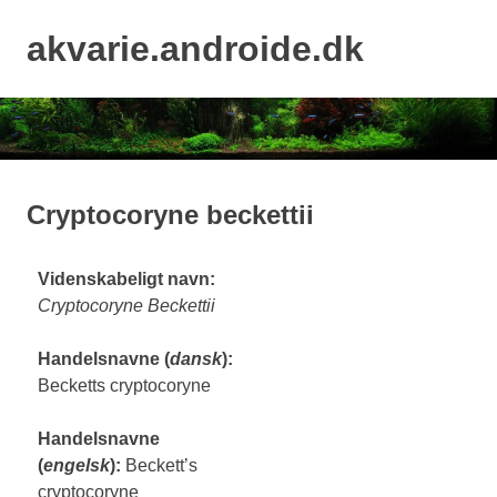
Skip
to
akvarie.androide.dk
MENU
content
Cryptocoryne beckettii
Videnskabeligt navn:
Cryptocoryne Beckettii
Handelsnavne (
dansk
):
Becketts cryptocoryne
Handelsnavne
(
engelsk
):
Beckett’s
cryptocoryne