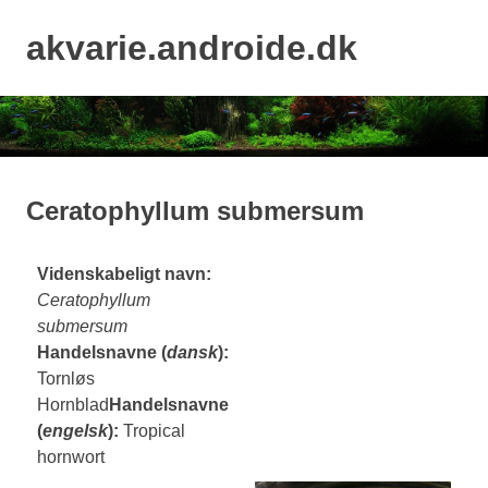
Skip
to
akvarie.androide.dk
MENU
content
Ceratophyllum submersum
Videnskabeligt navn:
Ceratophyllum
submersum
Handelsnavne (
dansk
):
Tornløs
Hornblad
Handelsnavne
(
engelsk
):
Tropical
hornwort