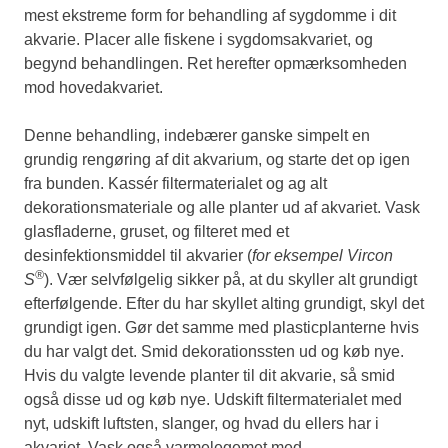
mest ekstreme form for behandling af sygdomme i dit
akvarie. Placer alle fiskene i sygdomsakvariet, og
begynd behandlingen. Ret herefter opmærksomheden
mod hovedakvariet.
Denne behandling, indebærer ganske simpelt en
grundig rengøring af dit akvarium, og starte det op igen
fra bunden. Kassér filtermaterialet og ag alt
dekorationsmateriale og alle planter ud af akvariet. Vask
glasfladerne, gruset, og filteret med et
desinfektionsmiddel til akvarier (
for eksempel Vircon
®
S
). Vær selvfølgelig sikker på, at du skyller alt grundigt
efterfølgende. Efter du har skyllet alting grundigt, skyl det
grundigt igen. Gør det samme med plasticplanterne hvis
du har valgt det. Smid dekorationssten ud og køb nye.
Hvis du valgte levende planter til dit akvarie, så smid
også disse ud og køb nye. Udskift filtermaterialet med
nyt, udskift luftsten, slanger, og hvad du ellers har i
akvariet. Vask også varmelegemet med