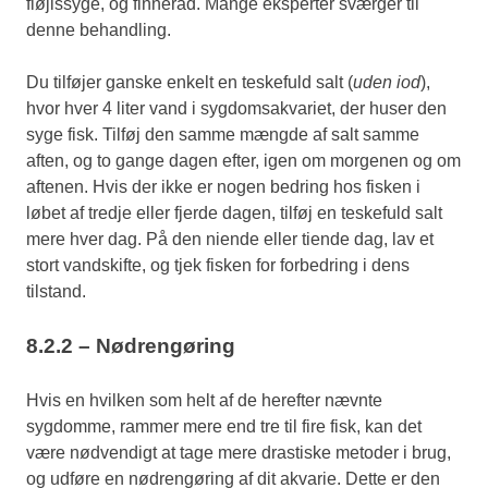
fløjlssyge, og finneråd. Mange eksperter sværger til
denne behandling.
Du tilføjer ganske enkelt en teskefuld salt (
uden iod
),
hvor hver 4 liter vand i sygdomsakvariet, der huser den
syge fisk. Tilføj den samme mængde af salt samme
aften, og to gange dagen efter, igen om morgenen og om
aftenen. Hvis der ikke er nogen bedring hos fisken i
løbet af tredje eller fjerde dagen, tilføj en teskefuld salt
mere hver dag. På den niende eller tiende dag, lav et
stort vandskifte, og tjek fisken for forbedring i dens
tilstand.
8.2.2 – Nødrengøring
Hvis en hvilken som helt af de herefter nævnte
sygdomme, rammer mere end tre til fire fisk, kan det
være nødvendigt at tage mere drastiske metoder i brug,
og udføre en nødrengøring af dit akvarie. Dette er den