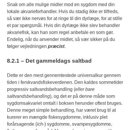
Snak om alle mulige midler mod en sygdom med din
lokale akvarieforhandler. Hvis du stadig ikke er tilfreds,
så vær ikke nervøs for at ringe til din dyrlæge, for at stille
et par spørgsmål. Hvis din dyrlæge ikke slev behandler
akvariefisk, kan han som regel anbefale en som gør.
Endelig, når du anvender midlet, så vær sikker på du
følger vejledningen
præcist
.
8.2.1 – Det gammeldags saltbad
Dette er den mest gennemtestede universalkur gennem
tiden i ferskvandsfiskeverdenen. Den kaldes sommetider
progressiv saltvandsbehandling (
eller bare
saltvandsbehandling
), og det er på denne måde som
sygdomsakvariet omtalt i boksen herunder oftest bruges.
Denne meget simple behandling, har været brug til at
kurerer en mængde fiskesygdomme, inklusiv plet
forårsagende (
ich-
) sygdomme, svampesygdomme,