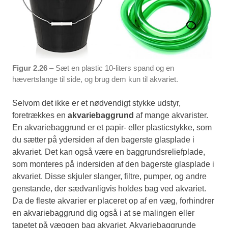
Figur 2.26
– Sæt en plastic 10-liters spand og en
hævertslange til side, og brug dem kun til akvariet.
Selvom det ikke er et nødvendigt stykke udstyr,
foretrækkes en
akvariebaggrund
af mange akvarister.
En akvariebaggrund er et papir- eller plasticstykke, som
du sætter på ydersiden af den bagerste glasplade i
akvariet. Det kan også være en baggrundsreliefplade,
som monteres på indersiden af den bagerste glasplade i
akvariet. Disse skjuler slanger, filtre, pumper, og andre
genstande, der sædvanligvis holdes bag ved akvariet.
Da de fleste akvarier er placeret op af en væg, forhindrer
en akvariebaggrund dig også i at se malingen eller
tapetet på væggen bag akvariet. Akvariebaggrunde